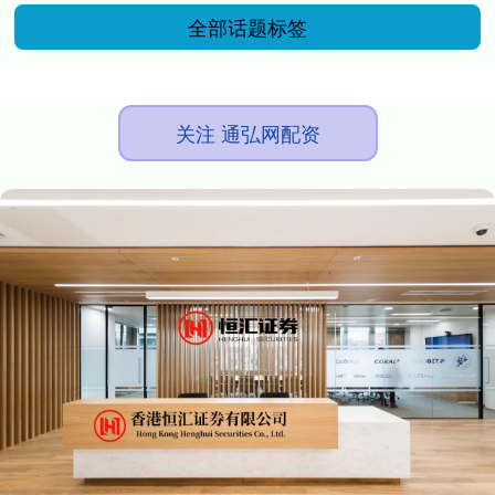
全部话题标签
关注 通弘网配资