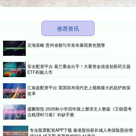
推荐资讯
京海策略 贵州省都匀市发布暴雨黄色预警
安全配资平台 葛兰重金出手！大量资金借道创新药主题
ETF积极入市
汇操盘配资平台 英国宣布现代史上规模最大的庇护政策
改革
盛鹏智投 2025秋小学四年级上册语文人教版《王朝霞考
点梳理时习卷》补缺手册
专业股票配资APP下载 秦港股份获长城人寿保险股份增
持218.45万股 每股作价约2.41港元